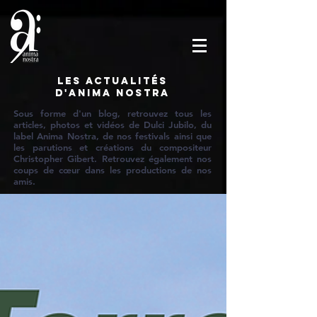
Les actualités
d'Anima Nostra
Sous forme d'un blog, retrouvez tous les
articles, photos et vidéos de Dulci Jubilo, du
label Anima Nostra, de nos festivals ainsi que
les parutions et créations du compositeur
Christopher Gibert. Retrouvez également nos
coups de cœur dans les productions de nos
amis.