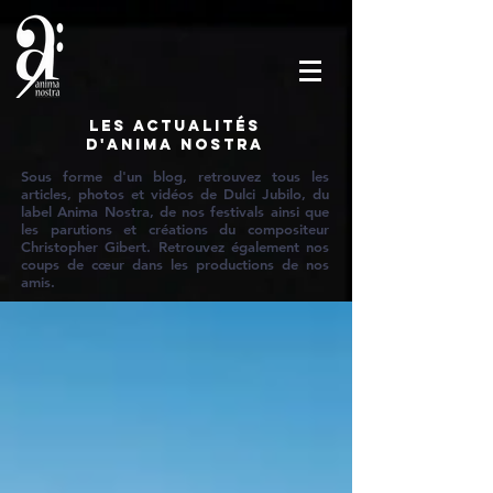
Les actualités
d'Anima Nostra
Sous forme d'un blog, retrouvez tous les
articles, photos et vidéos de Dulci Jubilo, du
label Anima Nostra, de nos festivals ainsi que
les parutions et créations du compositeur
Christopher Gibert. Retrouvez également nos
coups de cœur dans les productions de nos
amis.