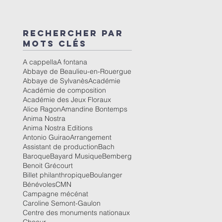
Rechercher par
mots clés
A cappella
A fontana
Abbaye de Beaulieu-en-Rouergue
Abbaye de Sylvanès
Académie
Académie de composition
Académie des Jeux Floraux
Alice Ragon
Amandine Bontemps
Anima Nostra
Anima Nostra Editions
Antonio Guirao
Arrangement
Assistant de production
Bach
Baroque
Bayard Musique
Bemberg
Benoit Grécourt
Billet philanthropique
Boulanger
Bénévoles
CMN
Campagne mécénat
Caroline Semont-Gaulon
Centre des monuments nationaux