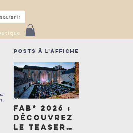
soutenir
outique
Posts à l'affiche
ma
t.
FAB* 2026 :
Un été de
découvrez
générosi
le teaser
: devenez