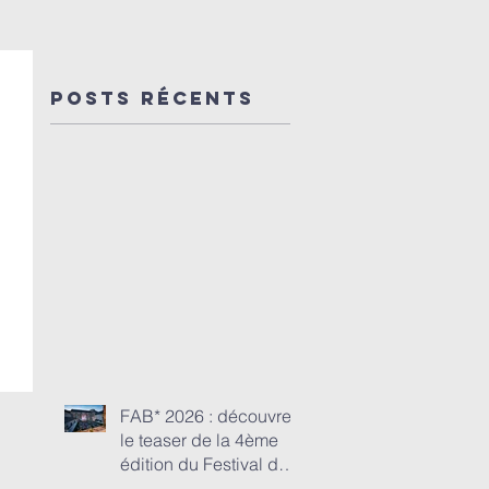
de la 4ème
mécène d
édition du
la saison
Festival de
En route
Posts Récents
l'abbaye de
vers 45
Beaulieu-
concerts
en-
de Dulci
Rouergue
Jubilo et
festivals 
FAB* 2026 : découvrez
le teaser de la 4ème
édition du Festival de
l'abbaye de Beaulieu-