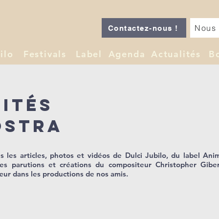
Nous 
Contactez-nous !
ilo
Festivals
Label
Agenda
Actualités
B
lités
ostra
 les articles, photos et vidéos de Dulci Jubilo, du label Ani
les parutions et créations du compositeur Christopher Giber
ur dans les productions de nos amis.