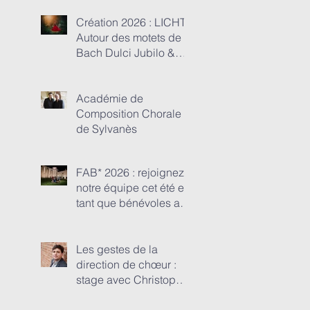
MUSIQUE : Une
aventure humaine et
Création 2026 : LICHT !
musicale entre Anima
Autour des motets de
Nostra et les
Bach Dulci Jubilo &
monuments de
Julie Depardieu
Touraine et du Poitou...
Académie de
Composition Chorale
de Sylvanès
FAB* 2026 : rejoignez
notre équipe cet été en
tant que bénévoles au
Festival de l'abbaye de
Beaulieu-en-Rouergue
Les gestes de la
direction de chœur :
stage avec Christopher
GIBERT dans le cadre