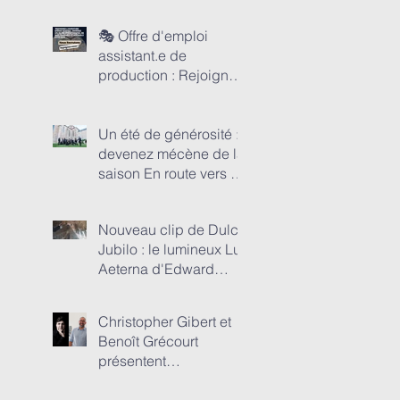
en-Rouergue
🎭 Offre d'emploi
assistant.e de
production : Rejoignez
l’aventure Anima
Nostra : Devenez un
pilier opérationnel de
Un été de générosité :
nos tournées et
devenez mécène de la
festivals d’été 2026
saison En route vers 45
concerts de Dulci
Jubilo et 4 festivals !
Nouveau clip de Dulci
Jubilo : le lumineux Lux
Aeterna d'Edward
Elgar !
Christopher Gibert et
Benoît Grécourt
présentent
MONUMENTS EN