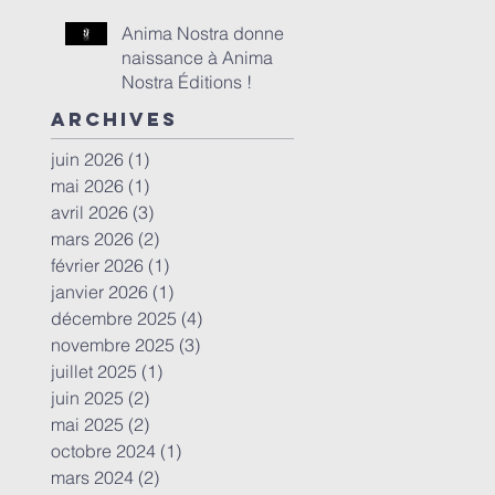
de la Mission Voix
Occitanie les 17 et 18
Anima Nostra donne
janvier à Toulouse
naissance à Anima
Nostra Éditions !
Archives
juin 2026
(1)
1 post
mai 2026
(1)
1 post
avril 2026
(3)
3 posts
mars 2026
(2)
2 posts
février 2026
(1)
1 post
janvier 2026
(1)
1 post
décembre 2025
(4)
4 posts
novembre 2025
(3)
3 posts
juillet 2025
(1)
1 post
juin 2025
(2)
2 posts
mai 2025
(2)
2 posts
octobre 2024
(1)
1 post
mars 2024
(2)
2 posts