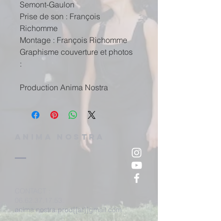
Semont-Gaulon
Prise de son : François
Richomme
Montage : François Richomme
Graphisme couverture et photos
:
Production Anima Nostra
ANIMA NOSTRA
CONTACT
:
06.62.37.17.53
.
anima.nostra.prod[[at]]gmail.com