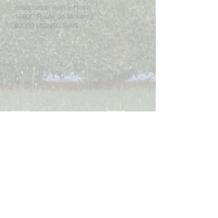
Association Anima Notra
1680C Route de Molières
82000 MONTAUBAN
Faire un don
Adhérer