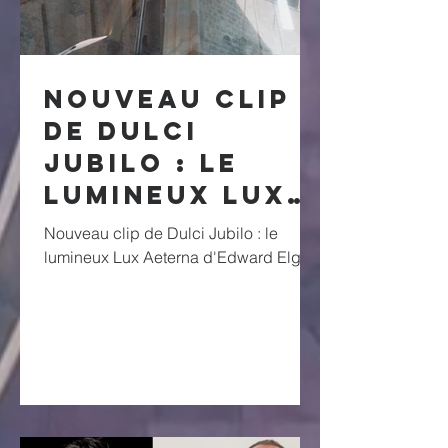
Nouveau clip
de Dulci
Jubilo : le
lumineux Lux
Aeterna
Nouveau clip de Dulci Jubilo : le
d'Edward
lumineux Lux Aeterna d'Edward Elgar !
Elgar !