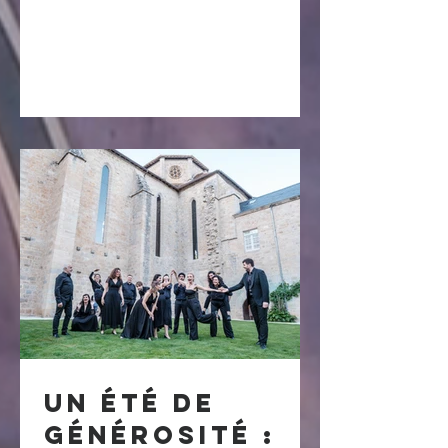
Beaulieu-en-
cistercienne !
Rouergue
Un été de
générosité :