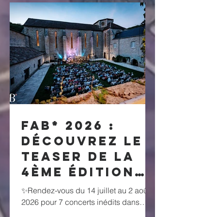
FAB* 2026 :
découvrez le
teaser de la
4ème édition
du Festival de
✨Rendez-vous du 14 juillet au 2 août
l'abbaye de
2026 pour 7 concerts inédits dans
l'écrin de la merveilleuse abbaye