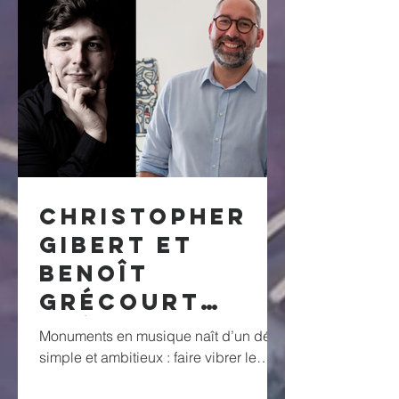
Christopher
Gibert et
Benoît
Grécourt
présentent
Monuments en musique naît d’un désir
MONUMENTS EN
simple et ambitieux : faire vibrer le
patrimoine au présent, en le mettant en
MUSIQUE : Une