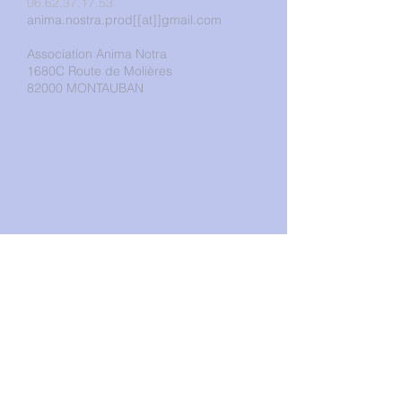
06.62.37.17.53
.
anima.nostra.prod[[at]]gmail.com
Association Anima Notra
1680C Route de Molières
82000 MONTAUBAN
Faire un don
Adhérer