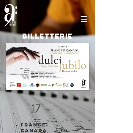
BILLETTERIE
17
sam.
sept.
FRANCE-
CANADA