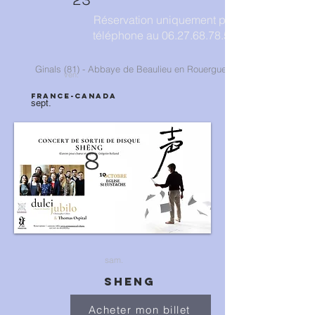
Réservation uniquement par
téléphone au
06.27.68.78.53
Ginals (81) - Abbaye de Beaulieu en Rouergue
ven.
FRANCE-CANADA
sept.
8
sam.
SHENG
Acheter mon billet