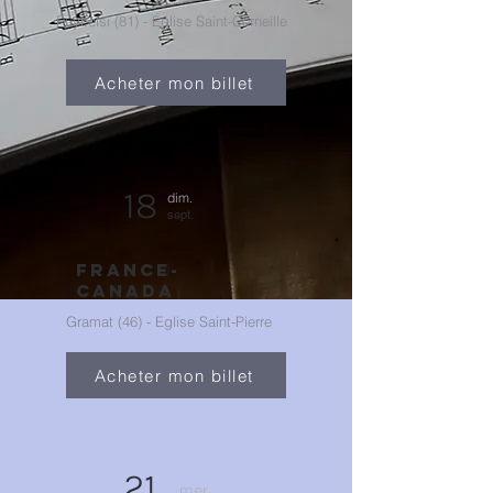
Puycelsi (81) - Eglise Saint-Corneille
Acheter mon billet
18
dim.
sept.
FRANCE-
CANADA
Gramat (46) - Eglise Saint-Pierre
Acheter mon billet
21
mer.