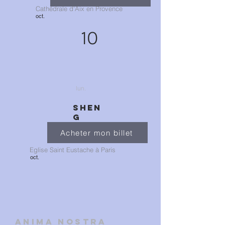
Cathédrale d'Aix en Provence
oct.
10
lun.
SHEN
G
Acheter mon billet
Eglise Saint Eustache à Paris
oct.
ANIMA NOSTRA