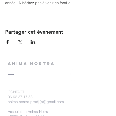
année ! N'hésitez-pas à venir en famille !
Partager cet événement
ANIMA NOSTRA
CONTACT
:
06.62.37.17.53
.
anima.nostra.prod[[at]]gmail.com
Association Anima Notra