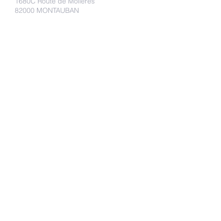
1680C Route de Molières
82000 MONTAUBAN
Faire un don
Adhérer