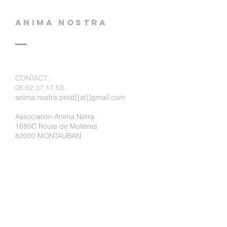
ANIMA NOSTRA
CONTACT
:
06.62.37.17.53
.
anima.nostra.prod[[at]]gmail.com
Association Anima Notra
1680C Route de Molières
82000 MONTAUBAN
Faire un don
Adhérer