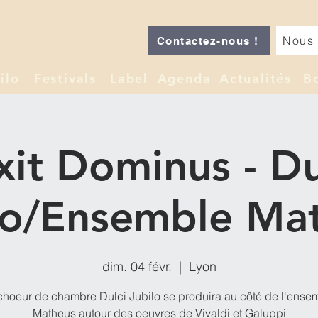
Nous 
Contactez-nous !
ilo
Festivals
Label
Agenda
Actualités
B
xit Dominus - Du
lo/Ensemble Ma
dim. 04 févr.
  |  
Lyon
choeur de chambre Dulci Jubilo se produira au côté de l'ense
Matheus autour des oeuvres de Vivaldi et Galuppi