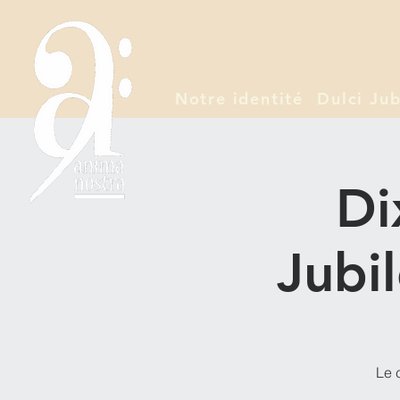
Notre identité
Dulci Jub
Di
Jubi
Le 