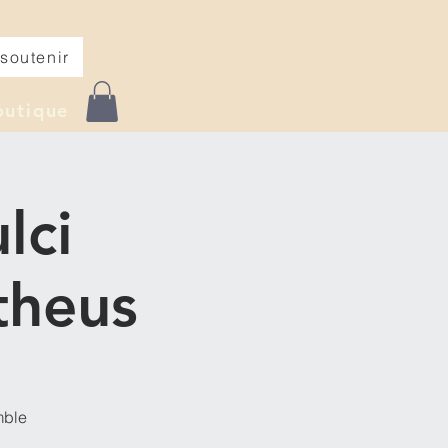
soutenir
outique
lci
theus
mble