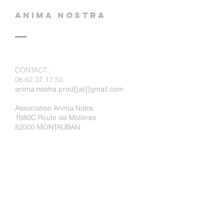
ANIMA NOSTRA
CONTACT
:
06.62.37.17.53
.
anima.nostra.prod[[at]]gmail.com
Association Anima Notra
1680C Route de Molières
82000 MONTAUBAN
Faire un don
Adhérer