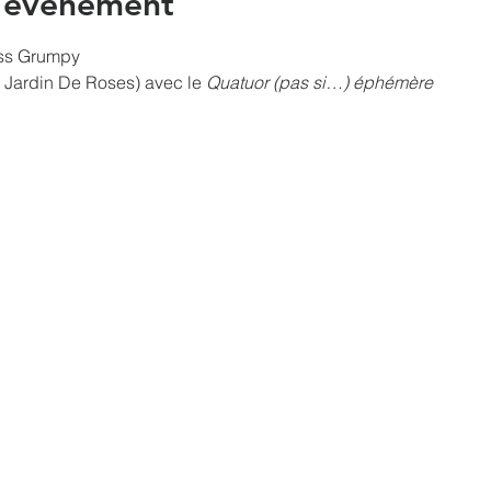
l'événement
iss Grumpy
 Jardin De Roses) avec le 
Quatuor (pas si…) éphémère