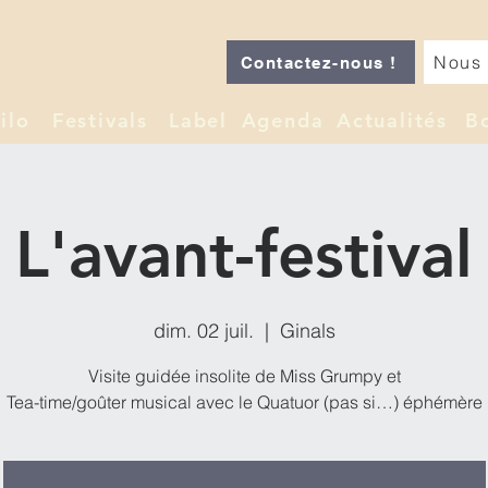
Nous 
Contactez-nous !
ilo
Festivals
Label
Agenda
Actualités
B
L'avant-festival
dim. 02 juil.
  |  
Ginals
Visite guidée insolite de Miss Grumpy et
Tea-time/goûter musical avec le Quatuor (pas si…) éphémère