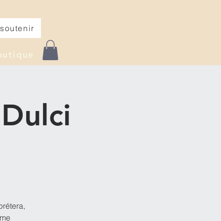
soutenir
outique
 Dulci
prétera,
âme