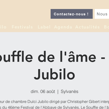
Nous 
Contactez-nous !
ilo
Festivals
Label
Agenda
Actualités
B
uffle de l'âme -
Jubilo
dim. 06 août
  |  
Sylvanès
r de chambre Dulci Jubilo dirigé par Christopher Gibert inter
rs du 46ème Festival de l'Abbaye de Sylvanès, Le Souffle de l'