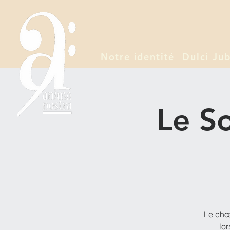
Notre identité
Dulci Jub
Le So
Le chœu
lo