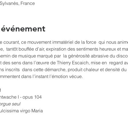
Sylvanès, France
l'événement
ce courant, ce mouvement immatériel de la force  qui nous anime
,  tantôt bouffée d’air, expiration des sentiments heureux et ma
chemin de musique marqué par  la générosité abrasive du discou
et des sens dans l’œuvre de Thierry Escaich, mise en  regard a
s inscrits  dans cette démarche, produit chaleur et densité du 
ommentent dans l’instant l’émotion vécue.
1
twache I - opus 104
orgue seul
lcissima virgo Maria