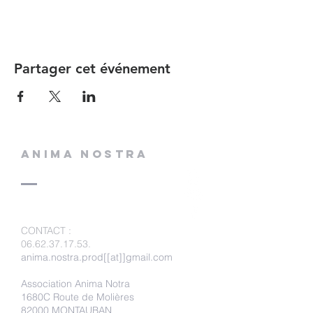
Partager cet événement
ANIMA NOSTRA
CONTACT
:
06.62.37.17.53
.
anima.nostra.prod[[at]]gmail.com
Association Anima Notra
1680C Route de Molières
82000 MONTAUBAN