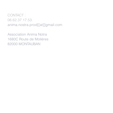
CONTACT
:
06.62.37.17.53
.
anima.nostra.prod[[at]]gmail.com
Association Anima Notra
1680C Route de Molières
82000 MONTAUBAN
Faire un don
Adhérer