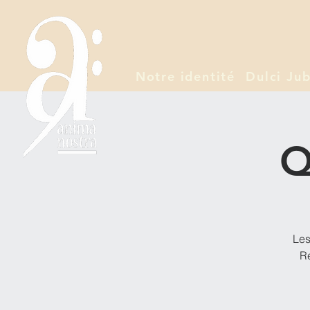
Notre identité
Dulci Jub
Q
Les
Re