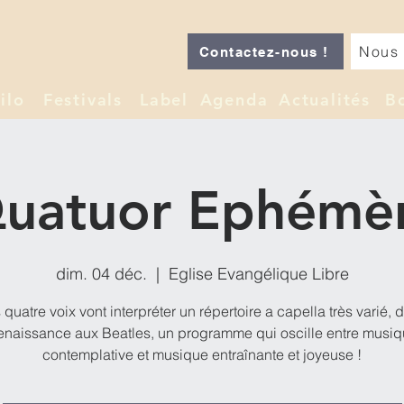
Nous 
Contactez-nous !
ilo
Festivals
Label
Agenda
Actualités
B
uatuor Ephémè
dim. 04 déc.
  |  
Eglise Evangélique Libre
 quatre voix vont interpréter un répertoire a capella très varié, d
naissance aux Beatles, un programme qui oscille entre musi
contemplative et musique entraînante et joyeuse !