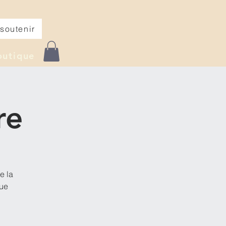
soutenir
outique
re
e la
que