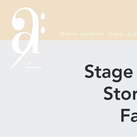
Notre identité
Dulci Jub
Stage
Sto
F