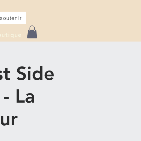
soutenir
outique
t Side
- La
ur