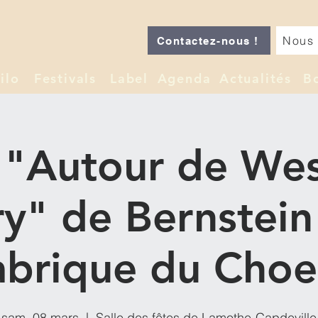
Nous 
Contactez-nous !
ilo
Festivals
Label
Agenda
Actualités
B
 "Autour de Wes
ry" de Bernstein 
abrique du Choe
sam. 08 mars
  |  
Salle des fêtes de Lamothe-Capdeville