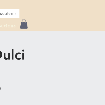
soutenir
outique
ulci
n