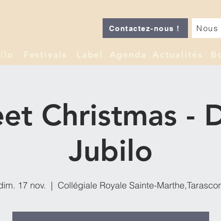
Nous 
Contactez-nous !
ilo
Festivals
Label
Agenda
Actualités
B
et Christmas - D
Jubilo
dim. 17 nov.
  |  
Collégiale Royale Sainte-Marthe,Tarasco