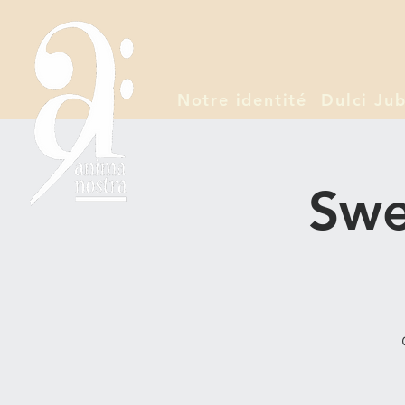
Notre identité
Dulci Jub
Swe