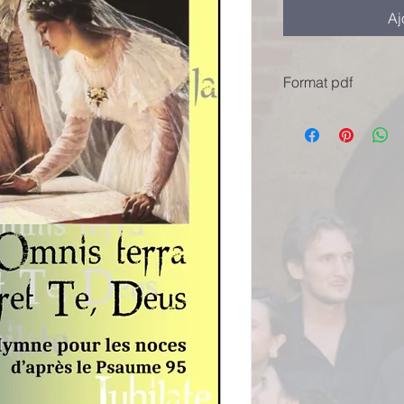
Aj
Format pdf
Par respect pour le 
demandons de ne pas
garder cette copie,