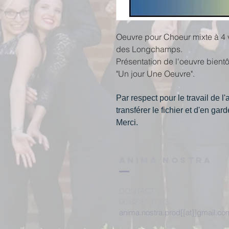
Oeuvre pour Choeur mixte à 4 v
des Longchamps.
Présentation de l'oeuvre bient
"Un jour Une Oeuvre".
Par respect pour le travail de 
transférer le fichier et d'en gar
Merci.
ANIMA NOSTRA
CONTACT
:
06.62.37.17.53.
anima.nostra.prod[[at]]gmail.co