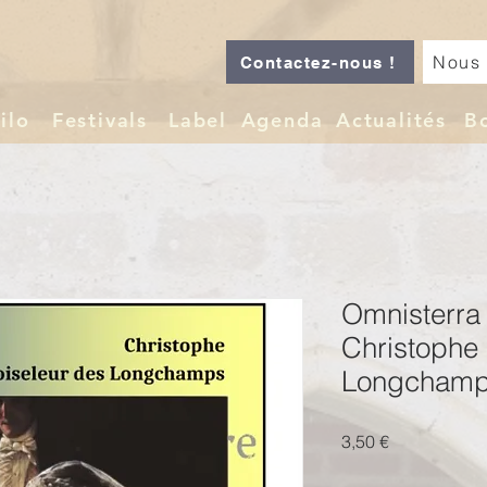
Nous 
Contactez-nous !
ilo
Festivals
Label
Agenda
Actualités
B
Omnisterra 
Christophe 
Longcham
Prix
3,50 €