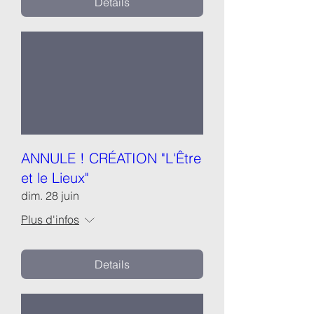
Details
ANNULE ! CRÉATION "L'Être
et le Lieux"
dim. 28 juin
Plus d'infos
Details