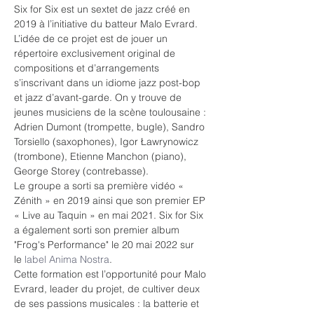
Six for Six est un sextet de jazz créé en 
2019 à l’initiative du batteur Malo Evrard. 
L’idée de ce projet est de jouer un 
répertoire exclusivement original de 
compositions et d’arrangements 
s’inscrivant dans un idiome jazz post-bop 
et jazz d’avant-garde. On y trouve de 
jeunes musiciens de la scène toulousaine :

Adrien Dumont (trompette, bugle), Sandro 
Torsiello (saxophones), Igor Ławrynowicz 
(trombone), Etienne Manchon (piano), 
George Storey (contrebasse).
Le groupe a sorti sa première vidéo « 
Zénith » en 2019 ainsi que son premier EP 
« Live au Taquin » en mai 2021. Six for Six 
a également sorti son premier album 
"Frog's Performance" le 20 mai 2022 sur 
le 
label Anima Nostra
.
Cette formation est l’opportunité pour Malo 
Evrard, leader du projet, de cultiver deux 
de ses passions musicales : la batterie et 