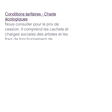
Conditions tarifaires - Charte
écologiques
Nous consulter pour le prix de
cession. II comprend les cachets et
charges sociales des artistes et les
frais de fonctionnement de
l’association + TVA (5,5 %).
Les frais de SACEM sont à la charge
de l’organisation (ainsi que les
démarches administratives qui en
découlent).
Les hébergements, repas
(végétariens) et trajets domicile/lieu
du concert sont en sus, devis sur
demande.
Nous sommes signataires de l'appel
POUR UNE ÉCOLOGIE DE LA
MUSIQUE VIVANTE
pour encourager
des pratiques et modes de production