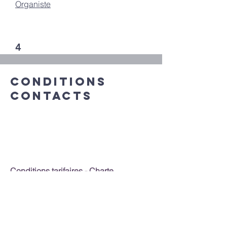
Organiste
4
Liens utiles
Conditions
Photos choeur de chambre Dulci
Jubilo
Contacts
Revue de presse
Vidéos du Choeur de Chambre Dulci
Jubilo
Conditions tarifaires - Charte
écologiques
Nous consulter pour le prix de cession.
II comprend les cachets et charges
sociales des artistes et les frais de
fonctionnement de l’association + TVA