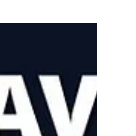
pour 7 concerts inédits dans l'écrin de la
merveilleuse abbaye cistercienne !