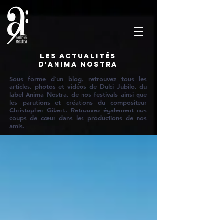
Les actualités
d'Anima Nostra
Sous forme d'un blog, retrouvez tous les
articles, photos et vidéos de Dulci Jubilo, du
label Anima Nostra, de nos festivals ainsi que
les parutions et créations du compositeur
Christopher Gibert. Retrouvez également nos
coups de cœur dans les productions de nos
amis.