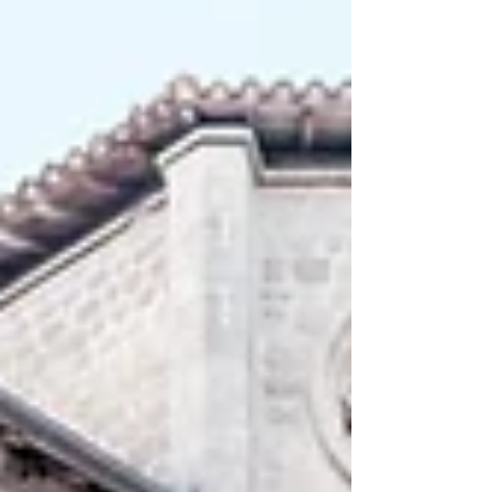
musique vivante ? Anima Nostra, association
engagée basée en Occitanie, ne se
contente pas d’organiser des spectacles :
nous créons des écosystèmes durables
pour les artistes de demain. Notre cœur
battant ? L’ensemble Dulci Jubilo, dirigé par
Christopher Gibert, qui sillonne les plus
belles scènes.