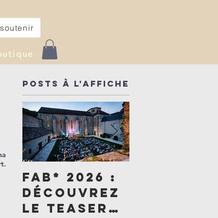
soutenir
outique
Posts à l'affiche
ma
t.
FAB* 2026 :
Un été de
découvrez
générosi
le teaser
: devenez