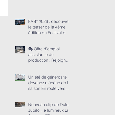
FAB* 2026 : découvrez
le teaser de la 4ème
édition du Festival de
l'abbaye de Beaulieu-
en-Rouergue
🎭 Offre d'emploi
assistant.e de
production : Rejoignez
l’aventure Anima
Nostra : Devenez un
pilier opérationnel de
Un été de générosité :
nos tournées et
devenez mécène de la
festivals d’été 2026
saison En route vers 45
concerts de Dulci
Jubilo et 4 festivals !
Nouveau clip de Dulci
Jubilo : le lumineux Lux