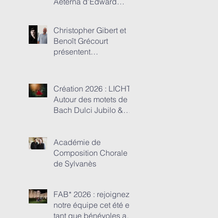
Aeterna d'Edward
Elgar !
Christopher Gibert et
Benoît Grécourt
présentent
MONUMENTS EN
MUSIQUE : Une
aventure humaine et
Création 2026 : LICHT !
musicale entre Anima
Autour des motets de
Nostra et les
Bach Dulci Jubilo &
monuments de
Julie Depardieu
Touraine et du Poitou...
Académie de
Composition Chorale
de Sylvanès
FAB* 2026 : rejoignez
notre équipe cet été en
tant que bénévoles au