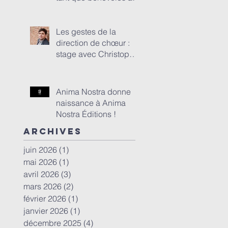
Festival de l'abbaye de
Beaulieu-en-Rouergue
Les gestes de la
direction de chœur :
stage avec Christopher
GIBERT dans le cadre
de la Mission Voix
Occitanie les 17 et 18
Anima Nostra donne
janvier à Toulouse
naissance à Anima
Nostra Éditions !
Archives
juin 2026
(1)
1 post
mai 2026
(1)
1 post
avril 2026
(3)
3 posts
mars 2026
(2)
2 posts
février 2026
(1)
1 post
janvier 2026
(1)
1 post
décembre 2025
(4)
4 posts