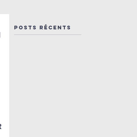
de la 4ème
mécène d
édition du
la saison
Festival de
En route
Posts Récents
l'abbaye de
vers 45
Beaulieu-
concerts
en-
de Dulci
Rouergue
Jubilo et
festivals 
R