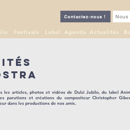
Nous 
Contactez-nous !
ilo
Festivals
Label
Agenda
Actualités
B
lités
ostra
 les articles, photos et vidéos de Dulci Jubilo, du label Ani
les parutions et créations du compositeur Christopher Giber
ur dans les productions de nos amis.