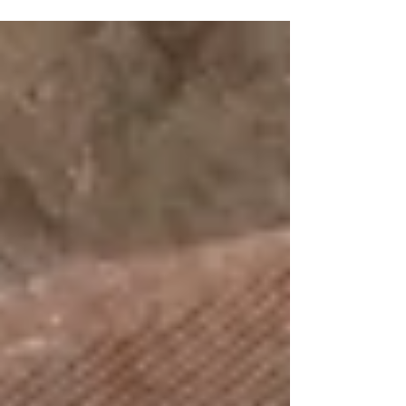
l'Abbaye de Beaulieu-en-Rouergue aux
grandes scènes de la tournée de Dulci
Jubilo, nous avons hâte de partager avec
vous cette nouvelle étape de notre aventure
musicale.