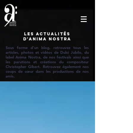
Les actualités
d'Anima Nostra
Sous forme d'un blog, retrouvez tous les
articles, photos et vidéos de Dulci Jubilo, du
label Anima Nostra, de nos festivals ainsi que
les parutions et créations du compositeur
Christopher Gibert. Retrouvez également nos
coups de cœur dans les productions de nos
amis.