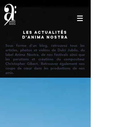
Les actualités
d'Anima Nostra
Sous forme d'un blog, retrouvez tous les
articles, photos et vidéos de Dulci Jubilo, du
label Anima Nostra, de nos festivals ainsi que
les parutions et créations du compositeur
Christopher Gibert. Retrouvez également nos
coups de cœur dans les productions de nos
amis.