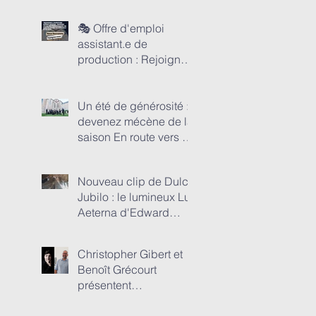
en-Rouergue
🎭 Offre d'emploi
assistant.e de
production : Rejoignez
l’aventure Anima
Nostra : Devenez un
pilier opérationnel de
Un été de générosité :
nos tournées et
devenez mécène de la
festivals d’été 2026
saison En route vers 45
concerts de Dulci
Jubilo et 4 festivals !
Nouveau clip de Dulci
Jubilo : le lumineux Lux
Aeterna d'Edward
Elgar !
Christopher Gibert et
Benoît Grécourt
présentent
MONUMENTS EN