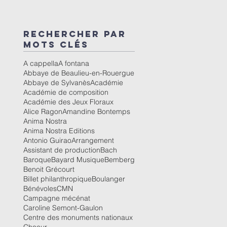
Rechercher par
mots clés
A cappella
A fontana
Abbaye de Beaulieu-en-Rouergue
Abbaye de Sylvanès
Académie
Académie de composition
Académie des Jeux Floraux
Alice Ragon
Amandine Bontemps
Anima Nostra
Anima Nostra Editions
Antonio Guirao
Arrangement
Assistant de production
Bach
Baroque
Bayard Musique
Bemberg
Benoit Grécourt
Billet philanthropique
Boulanger
Bénévoles
CMN
Campagne mécénat
Caroline Semont-Gaulon
Centre des monuments nationaux