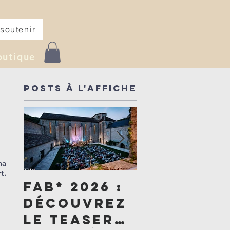
soutenir
outique
Posts à l'affiche
ma
t.
FAB* 2026 :
Un été de
découvrez
générosi
le teaser
: devenez