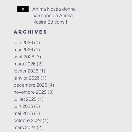
de la Mission Voix
Occitanie les 17 et 18
Anima Nostra donne
janvier à Toulouse
naissance à Anima
Nostra Éditions !
Archives
juin 2026
(1)
1 post
mai 2026
(1)
1 post
avril 2026
(3)
3 posts
mars 2026
(2)
2 posts
février 2026
(1)
1 post
janvier 2026
(1)
1 post
décembre 2025
(4)
4 posts
novembre 2025
(3)
3 posts
juillet 2025
(1)
1 post
juin 2025
(2)
2 posts
mai 2025
(2)
2 posts
octobre 2024
(1)
1 post
mars 2024
(2)
2 posts