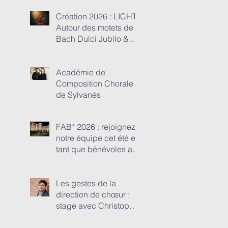
MUSIQUE : Une
aventure humaine et
Création 2026 : LICHT !
musicale entre Anima
Autour des motets de
Nostra et les
Bach Dulci Jubilo &
monuments de
Julie Depardieu
Touraine et du Poitou...
Académie de
Composition Chorale
de Sylvanès
FAB* 2026 : rejoignez
notre équipe cet été en
tant que bénévoles au
Festival de l'abbaye de
Beaulieu-en-Rouergue
Les gestes de la
direction de chœur :
stage avec Christopher
GIBERT dans le cadre