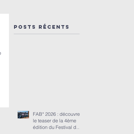
de la 4ème
mécène d
édition du
la saison
Festival de
En route
Posts Récents
l'abbaye de
vers 45
Beaulieu-
concerts
en-
de Dulci
e
Rouergue
Jubilo et
festivals 
FAB* 2026 : découvrez
le teaser de la 4ème
édition du Festival de
l'abbaye de Beaulieu-