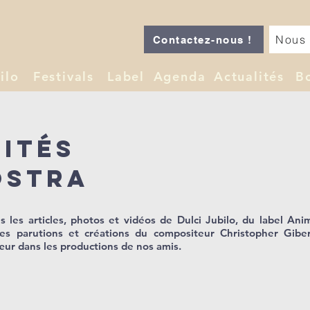
Nous 
Contactez-nous !
ilo
Festivals
Label
Agenda
Actualités
B
lités
ostra
 les articles, photos et vidéos de Dulci Jubilo, du label Ani
les parutions et créations du compositeur Christopher Giber
ur dans les productions de nos amis.