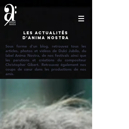
Les actualités
d'Anima Nostra
Sous forme d'un blog, retrouvez tous les
articles, photos et vidéos de Dulci Jubilo, du
label Anima Nostra, de nos festivals ainsi que
les parutions et créations du compositeur
Christopher Gibert. Retrouvez également nos
coups de cœur dans les productions de nos
amis.