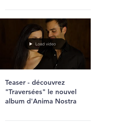
Longchamps compositions Alice Ragon son
Milaine Larroze Argüello...
Load video
Teaser - découvrez
"Traversées" le nouvel
album d'Anima Nostra