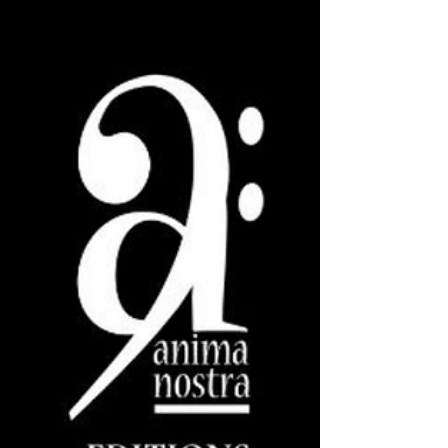
de Thierry Escaich Avec la participation de
Dulci Jubilo sous la direction de Christopher
Gibert