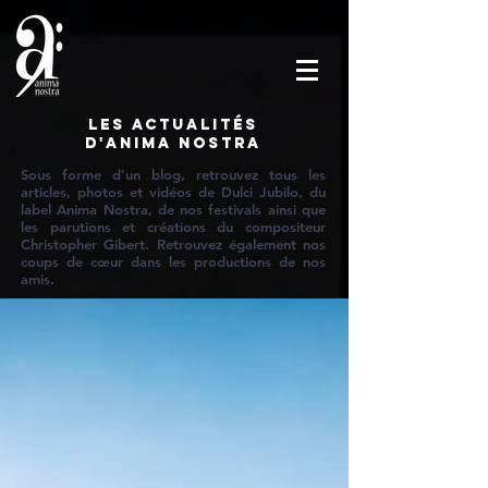
Les actualités
d'Anima Nostra
Sous forme d'un blog, retrouvez tous les
articles, photos et vidéos de Dulci Jubilo, du
label Anima Nostra, de nos festivals ainsi que
les parutions et créations du compositeur
Christopher Gibert. Retrouvez également nos
coups de cœur dans les productions de nos
amis.