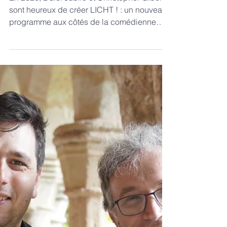
Création 2026 : LICHT !
Autour des motets de Bach
Dulci Jubilo & Julie
Depardieu
En 2026, Dulci Jubilo et Christopher Gibert
sont heureux de créer LICHT ! : un nouveau
programme aux côtés de la comédienne
Julie Depardieu, du compositeur Thierry
Escaich et de l'écrivain Stéphane Héaume.