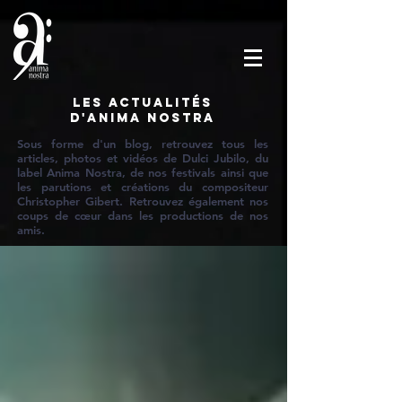
Les actualités
d'Anima Nostra
Sous forme d'un blog, retrouvez tous les
articles, photos et vidéos de Dulci Jubilo, du
label Anima Nostra, de nos festivals ainsi que
les parutions et créations du compositeur
Christopher Gibert. Retrouvez également nos
coups de cœur dans les productions de nos
amis.