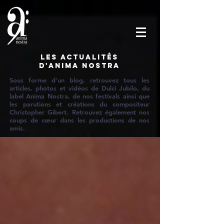
Les actualités
d'Anima Nostra
Sous forme d'un blog, retrouvez tous les
articles, photos et vidéos de Dulci Jubilo, du
label Anima Nostra, de nos festivals ainsi que
les parutions et créations du compositeur
Christopher Gibert. Retrouvez également nos
coups de cœur dans les productions de nos
amis.