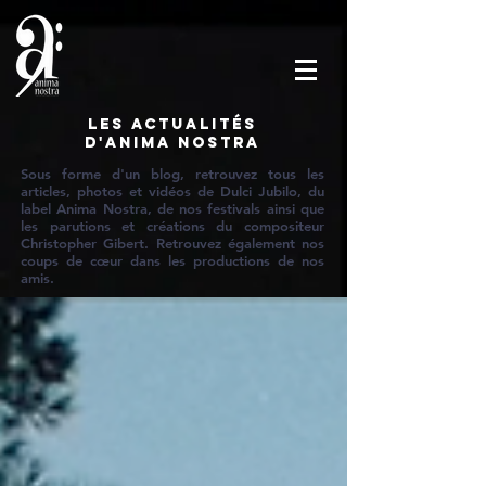
Les actualités
d'Anima Nostra
Sous forme d'un blog, retrouvez tous les
articles, photos et vidéos de Dulci Jubilo, du
label Anima Nostra, de nos festivals ainsi que
les parutions et créations du compositeur
Christopher Gibert. Retrouvez également nos
coups de cœur dans les productions de nos
amis.