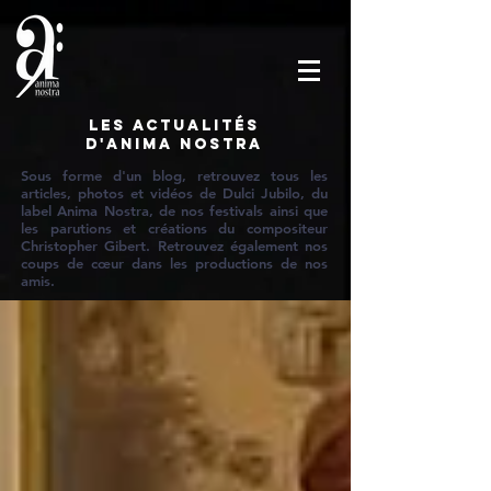
Les actualités
d'Anima Nostra
Sous forme d'un blog, retrouvez tous les
articles, photos et vidéos de Dulci Jubilo, du
label Anima Nostra, de nos festivals ainsi que
les parutions et créations du compositeur
Christopher Gibert. Retrouvez également nos
coups de cœur dans les productions de nos
amis.