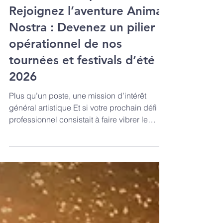
🎭 Offre d'emploi
assistant.e de production :
Rejoignez l’aventure Anima
Nostra : Devenez un pilier
opérationnel de nos
tournées et festivals d’été
2026
Plus qu’un poste, une mission d’intérêt
général artistique Et si votre prochain défi
professionnel consistait à faire vibrer le
patrimoine français et européen au son de la
musique vivante ? Anima Nostra, association
engagée basée en Occitanie, ne se
contente pas d’organiser des spectacles :
nous créons des écosystèmes durables