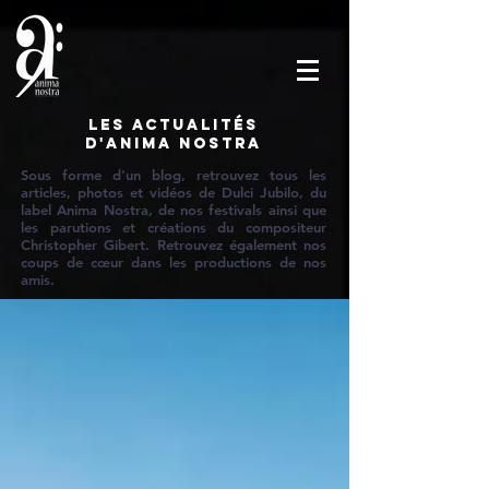
Les actualités
d'Anima Nostra
Sous forme d'un blog, retrouvez tous les
articles, photos et vidéos de Dulci Jubilo, du
label Anima Nostra, de nos festivals ainsi que
les parutions et créations du compositeur
Christopher Gibert. Retrouvez également nos
coups de cœur dans les productions de nos
amis.