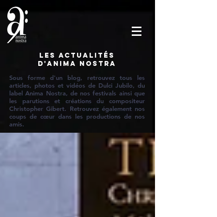
Les actualités
d'Anima Nostra
Sous forme d'un blog, retrouvez tous les
articles, photos et vidéos de Dulci Jubilo, du
label Anima Nostra, de nos festivals ainsi que
les parutions et créations du compositeur
Christopher Gibert. Retrouvez également nos
coups de cœur dans les productions de nos
amis.