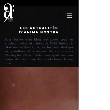
Les actualités
d'Anima Nostra
Sous forme d'un blog, retrouvez tous les
articles, photos et vidéos de Dulci Jubilo, du
label Anima Nostra, de nos festivals ainsi que
les parutions et créations du compositeur
Christopher Gibert. Retrouvez également nos
coups de cœur dans les productions de nos
amis.