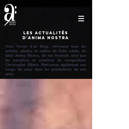
Les actualités
d'Anima Nostra
Sous forme d'un blog, retrouvez tous les
articles, photos et vidéos de Dulci Jubilo, du
label Anima Nostra, de nos festivals ainsi que
les parutions et créations du compositeur
Christopher Gibert. Retrouvez également nos
coups de cœur dans les productions de nos
amis.