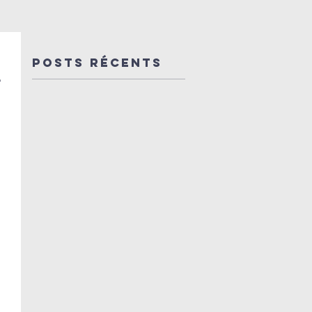
de la 4ème
mécène d
édition du
la saison
Festival de
En route
Posts Récents
l'abbaye de
vers 45
e
Beaulieu-
concerts
en-
de Dulci
Rouergue
Jubilo et
festivals 
s