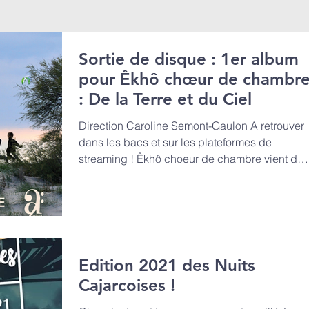
Sortie de disque : 1er album
pour Êkhô chœur de chambr
: De la Terre et du Ciel
Direction Caroline Semont-Gaulon A retrouver
dans les bacs et sur les plateformes de
streaming ! Êkhô choeur de chambre vient de
fêter ses 7 ans ! Durant ces premières années,
l'équipe a développé des projets musicaux
ambitieux, établi des partenariats de qualité
avec les acteurs culturels du territoire, et
commencé à intervenir auprès des plus jeune
afin de faire connaître et aimer la musique
Edition 2021 des Nuits
vocale. Forts de ce développement, ils
Cajarcoises !
poursuivent l’aventure en enregistrant leu