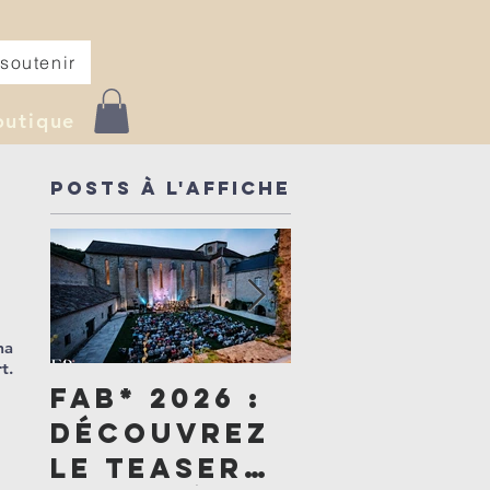
soutenir
outique
Posts à l'affiche
ma
t.
FAB* 2026 :
Un été de
découvrez
générosi
le teaser
: devenez