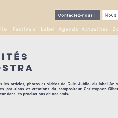
Nous 
Contactez-nous !
ilo
Festivals
Label
Agenda
Actualités
B
lités
ostra
 les articles, photos et vidéos de Dulci Jubilo, du label Ani
les parutions et créations du compositeur Christopher Giber
ur dans les productions de nos amis.