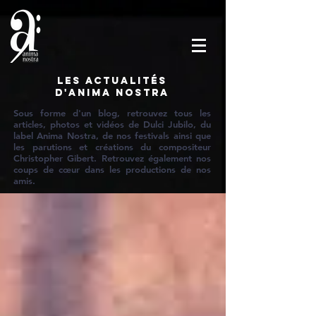
Les actualités
d'Anima Nostra
Sous forme d'un blog, retrouvez tous les
articles, photos et vidéos de Dulci Jubilo, du
label Anima Nostra, de nos festivals ainsi que
les parutions et créations du compositeur
Christopher Gibert. Retrouvez également nos
coups de cœur dans les productions de nos
amis.