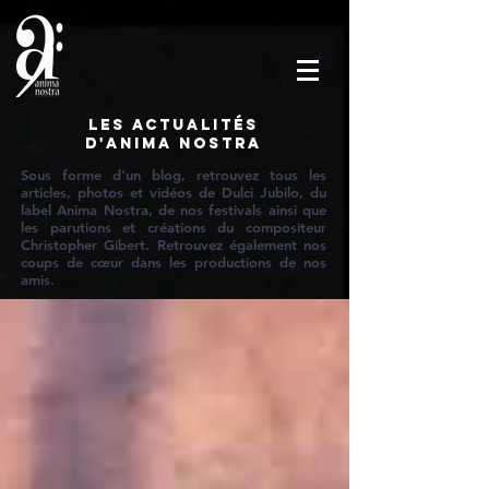
Les actualités
d'Anima Nostra
Sous forme d'un blog, retrouvez tous les
articles, photos et vidéos de Dulci Jubilo, du
label Anima Nostra, de nos festivals ainsi que
les parutions et créations du compositeur
Christopher Gibert. Retrouvez également nos
coups de cœur dans les productions de nos
amis.